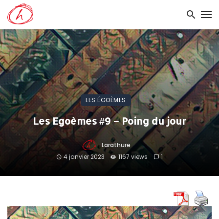
LES ÉGOÈMES
Les Egoèmes #9 – Poing du jour
Larathure
4 janvier 2023
1167 views
1