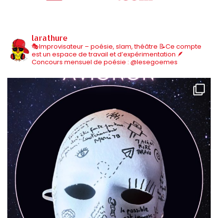
larathure
🎭Improvisateur – poésie, slam, théâtre
📝Ce compte
est un espace de travail et d’expérimentation
🪶
Concours mensuel de poésie : @lesegoemes