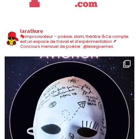
larathure
🎭Improvisateur – poésie, slam, théâtre
📝Ce compte
est un espace de travail et d’expérimentation
🪶
Concours mensuel de poésie : @lesegoemes