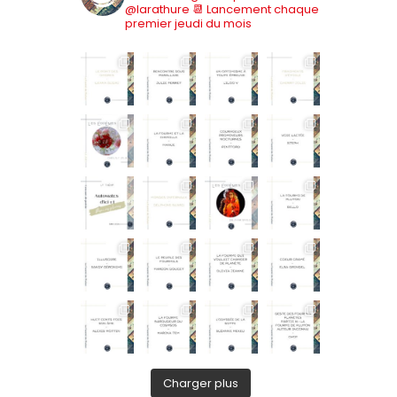
@larathure
📆 Lancement chaque
premier jeudi du mois
Charger plus