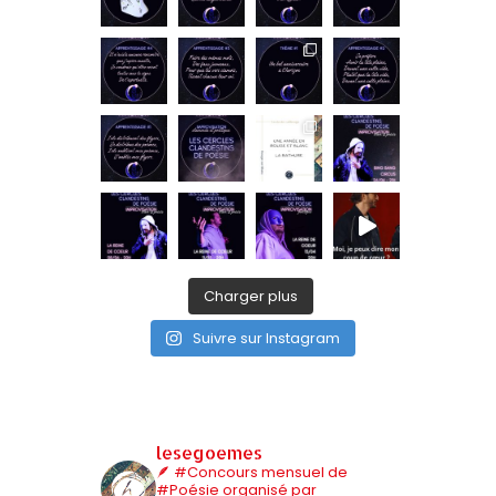
Charger plus
Suivre sur Instagram
lesegoemes
🪶 #Concours mensuel de
#Poésie organisé par