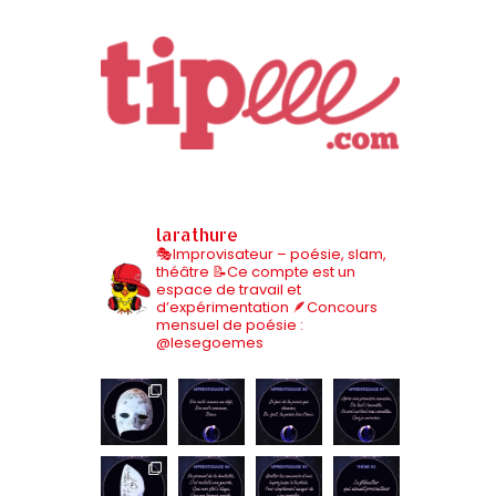
larathure
🎭Improvisateur – poésie, slam,
théâtre
📝Ce compte est un
espace de travail et
d’expérimentation
🪶Concours
mensuel de poésie :
@lesegoemes