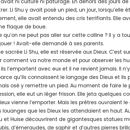
y avait ni culture ni pâturage. En dehors des jours de 
rer. Li Shu y avait posé un pied, un jour, lorsqu’elle é
ent, elle avait entendu des cris terrifiants. Elle av
une flaque de boue.
 qu’on ne peut pas aller sur cette colline ? Il y a tou
jouer ! Avait-elle demandé à ses parents.
ne sacrée Li Shu, elle est réservée aux Dieux. C’est su
oir comment va notre monde et pour observer les huma
ils l’emportent avec eux et il ne revient jamais. Il n’
parce qu’ils connaissent le langage des Dieux et ils p
mais osé y remettre un pied. Au moment de faire le p
sion, elle eut un léger frisson. Elle jeta quelques c
eux vienne l’emporter. Mais les prêtres ouvraient le
 louanges que les Dieux les attendaient en haut.
Shu et Huise découvrirent de gigantesques statues m
 rubis, d’émeraudes, de saphir et d’autres pierres bril