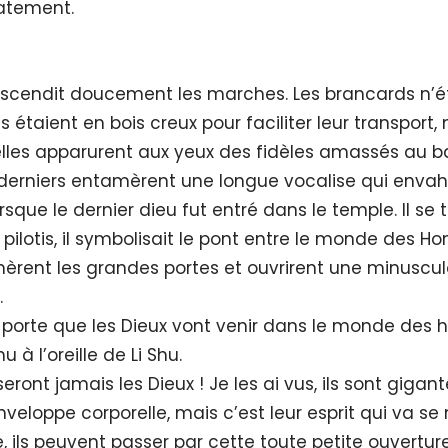
atement.
escendit doucement les marches. Les brancards n’ét
s étaient en bois creux pour faciliter leur transport, m
elles apparurent aux yeux des fidèles amassés au 
derniers entamèrent une longue vocalise qui envahit 
sque le dernier dieu fut entré dans le temple. Il se t
 pilotis, il symbolisait le pont entre le monde des H
mèrent les grandes portes et ouvrirent une minuscule
.
e porte que les Dieux vont venir dans le monde des
à l’oreille de Li Shu.
seront jamais les Dieux ! Je les ai vus, ils sont giga
nveloppe corporelle, mais c’est leur esprit qui va se 
 ils peuvent passer par cette toute petite ouverture