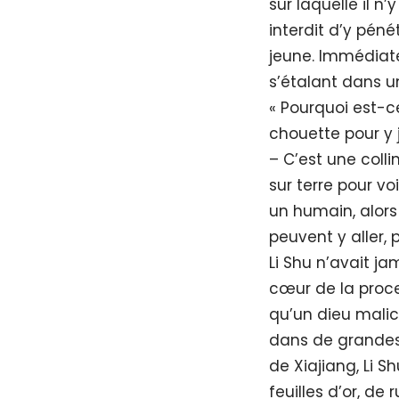
sur laquelle il n’
interdit d’y pénét
jeune. Immédiatem
s’étalant dans 
« Pourquoi est-ce
chouette pour y 
– C’est une colli
sur terre pour v
un humain, alors 
peuvent y aller, 
Li Shu n’avait ja
cœur de la proces
qu’un dieu malici
dans de grandes
de Xiajiang, Li 
feuilles d’or, de