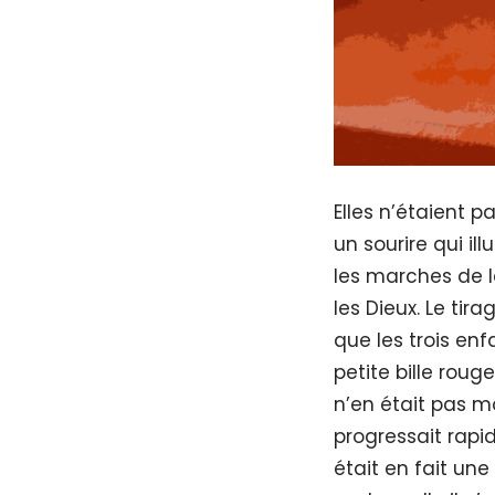
Elles n’étaient p
un sourire qui il
les marches de l
les Dieux. Le tir
que les trois enfa
petite bille roug
n’en était pas mo
progressait rap
était en fait une