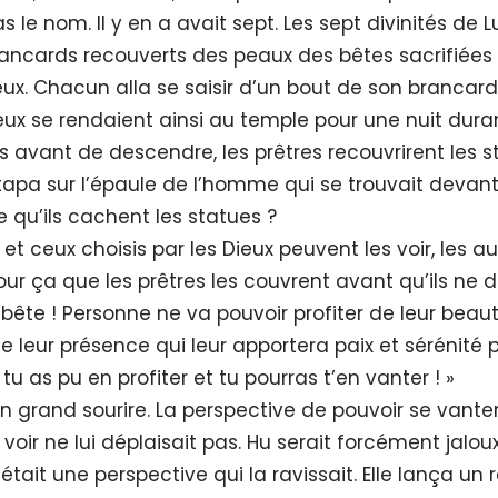
 le nom. Il y en a avait sept. Les sept divinités de L
ancards recouverts des peaux des bêtes sacrifiées 
eux. Chacun alla se saisir d’un bout de son brancar
ux se rendaient ainsi au temple pour une nuit durant
 avant de descendre, les prêtres recouvrirent les 
tapa sur l’épaule de l’homme qui se trouvait devant 
 qu’ils cachent les statues ?
és et ceux choisis par les Dieux peuvent les voir, les a
pour ça que les prêtres les couvrent avant qu’ils ne
 bête ! Personne ne va pouvoir profiter de leur beaut
 de leur présence qui leur apportera paix et sérénité
i, tu as pu en profiter et tu pourras t’en vanter ! »
un grand sourire. La perspective de pouvoir se vant
 voir ne lui déplaisait pas. Hu serait forcément jalou
tait une perspective qui la ravissait. Elle lança un