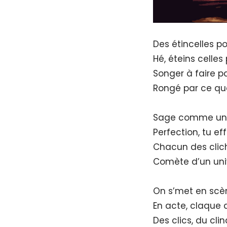
Des étincelles po
Hé, éteins celles
Songer à faire pa
Rongé par ce que 
Sage comme une i
Perfection, tu eff
Chacun des clich
Comète d’un uni
On s’met en scèn
En acte, claque 
Des clics, du cli