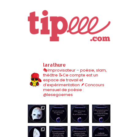
larathure
🎭Improvisateur – poésie, slam,
théâtre
📝Ce compte est un
espace de travail et
d’expérimentation
🪶Concours
mensuel de poésie :
@lesegoemes