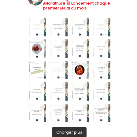
@larathure
📆 Lancement chaque
premier jeudi du mois
Charger plus