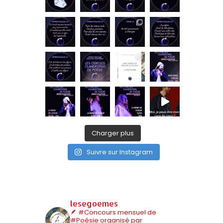
Charger plus
Suivre sur Instagram
lesegoemes
🪶 #Concours mensuel de
#Poésie organisé par