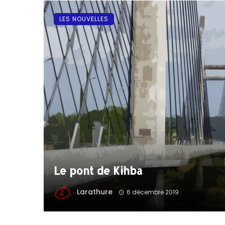
LES NOUVELLES
Le pont de Kihba
Larathure
6 décembre 2019