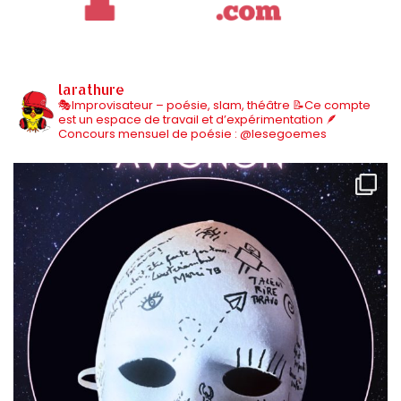
larathure
🎭Improvisateur – poésie, slam, théâtre
📝Ce compte
est un espace de travail et d’expérimentation
🪶
Concours mensuel de poésie : @lesegoemes