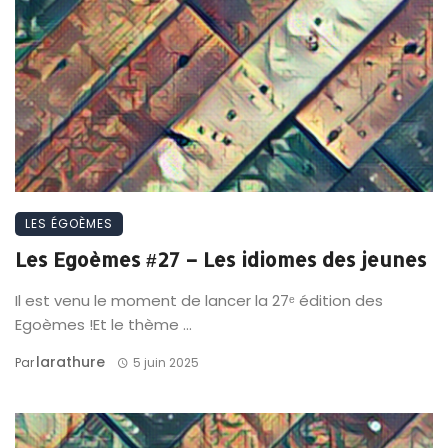
LES ÉGOÈMES
Les Egoèmes #27 – Les idiomes des jeunes
Il est venu le moment de lancer la 27ᵉ édition des
Egoèmes !Et le thème ...
Larathure
Par
5 juin 2025