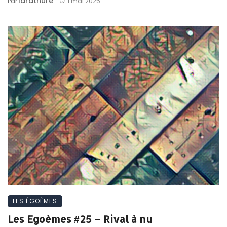
Larathure
Par
1 mai 2025
LES ÉGOÈMES
Les Egoèmes #25 – Rival à nu