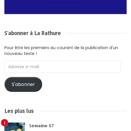
S'abonner à La Rathure
Pour être les premiers au courant de la publication d'un
nouveau texte !
Adresse
e-
mail
S'abonner
Les plus lus
Semaine 57