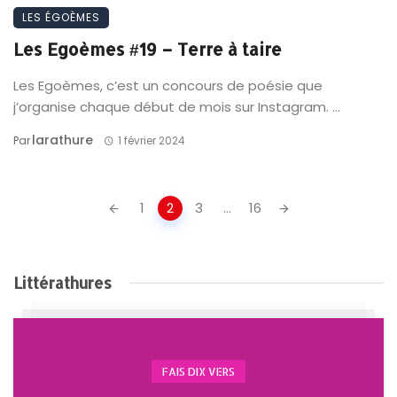
LES ÉGOÈMES
Les Egoèmes #19 – Terre à taire
Les Egoèmes, c’est un concours de poésie que
j’organise chaque début de mois sur Instagram. ...
Larathure
Par
1 février 2024
Posts
1
2
3
...
16
navigation
Littérathures
FAIS DIX VERS