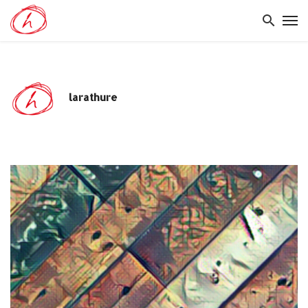
larathure