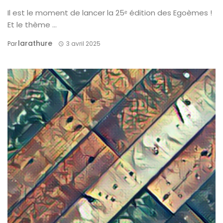
Il est le moment de lancer la 25ᵉ édition des Egoèmes !
Et le thème ...
Larathure
Par
3 avril 2025